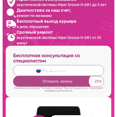
акустической системы Hiper Groove H-GR1 до 3 лет
Диагностика за наш счет,
ремонт по желанию
Бесплатный выезд курьера
в день обращения
Срочный ремонт
акустической системы Hiper Groove H-GR1 от 35
минут
Бесплатная консультация со
специалистом
Оставить заявку
Нажимая на кнопку "Оставить заявку" Вы соглашаетесь c
политикой
конфиденциальности