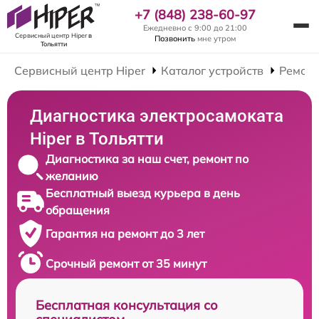
+7 (848) 238-60-97
Ежедневно с 9:00 до 21:00
Сервисный центр Hiper
в
Позвонить
мне утром
Тольятти
Сервисный центр Hiper
Каталог устройств
Ремонт
Диагностика электросамоката
Hiper в Тольятти
Диагностика за наш счет, ремонт по
желанию
Бесплатный выезд курьера в день
обращения
Гарантия на ремонт до 3 лет
Срочный ремонт от 35 минут
Бесплатная консультация со