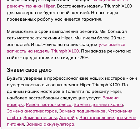
ремонту техники Hiper
. Восстановить модель Triumph X100
для мастеров не будет новой задачей. На все виды
проведенных работ у нас имеется гарантия.
Минимальные сроки выполнения ремонта. Мы большая
сеть мастерских техники Hiper. Мы имеем более 20 тыс.
запчастей. И возможно на наших складах
уже имеется
запчасть на модель Triumph X100
. При заказе ремонта на
сайте - предоставляется скидка -25%.
Знаем свое дело
Будьте уверены в профессионализме наших мастеров - они
с уверенностью выполнят ремонт Hiper Triumph X100. По
данным наших мастеров в Тольятти по ремонту Hiper,
наиболее востребованы следующие услуги:
Замена
камеры
,
Ремонт мотор-колеса
,
Замена датчика холла
,
Замена амортизаторов
,
Замена подшипников
,
Устранения
люфта
,
Замена резины
,
Апгрейд
,
Восстановление разъемов
питания
,
Замена аккумулятора
.