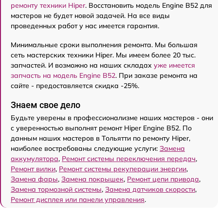
ремонту техники Hiper
. Восстановить модель Engine B52 для
мастеров не будет новой задачей. На все виды
проведенных работ у нас имеется гарантия.
Минимальные сроки выполнения ремонта. Мы большая
сеть мастерских техники Hiper. Мы имеем более 20 тыс.
запчастей. И возможно на наших складах
уже имеется
запчасть на модель Engine B52
. При заказе ремонта на
сайте - предоставляется скидка -25%.
Знаем свое дело
Будьте уверены в профессионализме наших мастеров - они
с уверенностью выполнят ремонт Hiper Engine B52. По
данным наших мастеров в Тольятти по ремонту Hiper,
наиболее востребованы следующие услуги:
Замена
аккумулятора
,
Ремонт системы переключения передач
,
Ремонт вилки
,
Ремонт системы рекуперации энергии
,
Замена фары
,
Замена покрышек
,
Ремонт цепи привода
,
Замена тормозной системы
,
Замена датчиков скорости
,
Ремонт дисплея или панели управления
.