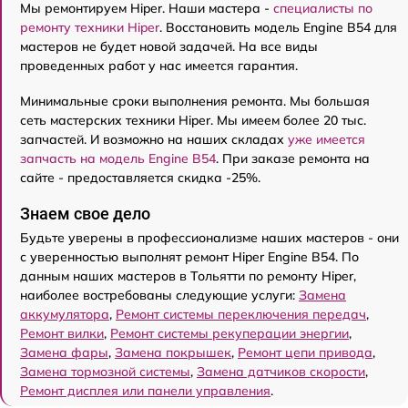
Мы ремонтируем Hiper. Наши мастера -
специалисты по
ремонту техники Hiper
. Восстановить модель Engine B54 для
мастеров не будет новой задачей. На все виды
проведенных работ у нас имеется гарантия.
Минимальные сроки выполнения ремонта. Мы большая
сеть мастерских техники Hiper. Мы имеем более 20 тыс.
запчастей. И возможно на наших складах
уже имеется
запчасть на модель Engine B54
. При заказе ремонта на
сайте - предоставляется скидка -25%.
Знаем свое дело
Будьте уверены в профессионализме наших мастеров - они
с уверенностью выполнят ремонт Hiper Engine B54. По
данным наших мастеров в Тольятти по ремонту Hiper,
наиболее востребованы следующие услуги:
Замена
аккумулятора
,
Ремонт системы переключения передач
,
Ремонт вилки
,
Ремонт системы рекуперации энергии
,
Замена фары
,
Замена покрышек
,
Ремонт цепи привода
,
Замена тормозной системы
,
Замена датчиков скорости
,
Ремонт дисплея или панели управления
.