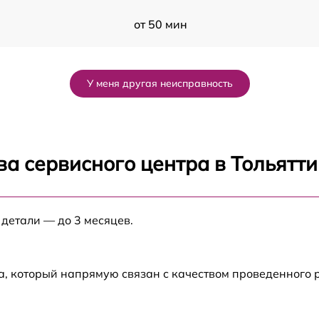
от 50 мин
от 60 мин
У меня другая неисправность
от 70 мин
от 60 мин
а сервисного центра в Тольятти
от 90 мин
 детали — до 3 месяцев.
5
от 40 мин
от 120 мин
а, который напрямую связан с качеством проведенного
от 120 мин