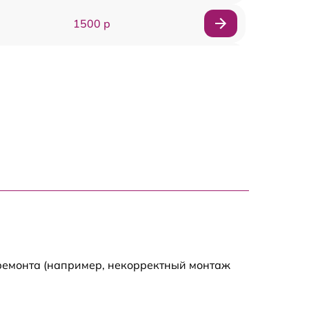
1500 р
1800 р
2000 р
1500 р
2500 р
1200 р
3000 р
 ремонта (например, некорректный монтаж
3200 р