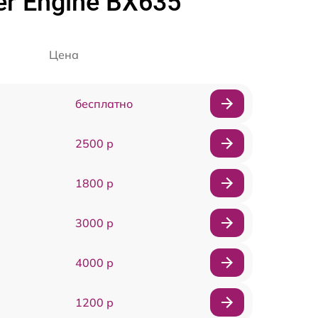
r Engine BX635
Цена
бесплатно
2500 р
1800 р
3000 р
4000 р
1200 р