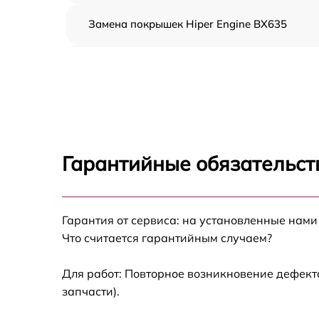
Замена покрышек Hiper Engine BX635
Ремонт цепи привода Hiper Engine BX635
Замена тормозной системы Hiper Engine
BX635
Замена датчиков скорости Hiper Engine
BX635
Гарантийные обязательств
Ремонт дисплея или панели управления
Hiper Engine BX635
Гарантия от сервиса: на установленные нами
Замена зарядного порта Hiper Engine BX63
Что считается гарантийным случаем?
Ремонт контроллера управления Hiper
Engine BX635
Для работ: Повторное возникновение дефект
запчасти).
Техническое обслуживание Hiper Engine
BX635