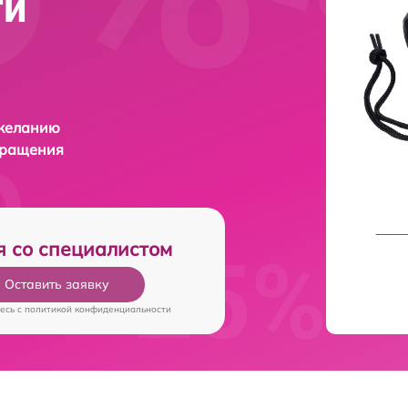
ти
 желанию
бращения
я со специалистом
Оставить заявку
есь c
политикой конфиденциальности