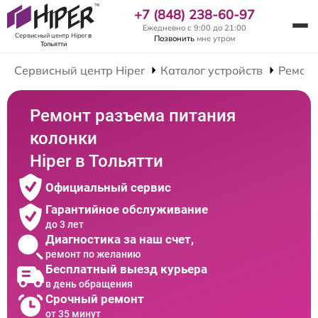
+7 (848) 238-60-97
Ежедневно с 9:00 до 21:00
Сервисный центр Hiper
в
Позвонить
мне утром
Тольятти
Сервисный центр Hiper
Каталог устройств
Ремонт
Ремонт разъема питания
колонки
Hiper в Тольятти
Официальный сервис
Гарантийное обслуживание
до 3 лет
Диагностика за наш счет,
ремонт по желанию
Бесплатный выезд курьера
в день обращения
Срочный ремонт
от 35 минут