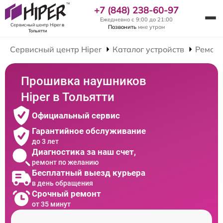
+7 (848) 238-60-97
Ежедневно с 9:00 до 21:00
Сервисный центр Hiper
в
Позвонить
мне утром
Тольятти
Сервисный центр Hiper
Каталог устройств
Ремон
Прошивка наушников
Hiper в Тольятти
Официальный сервис
Гарантийное обслуживание
до 3 лет
Диагностика за наш счет,
ремонт по желанию
Бесплатный выезд курьера
в день обращения
Срочный ремонт
от 35 минут