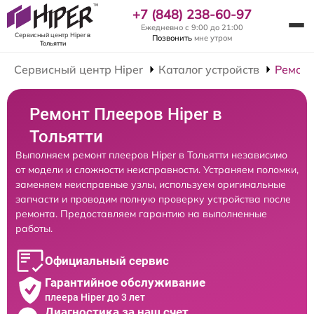
+7 (848) 238-60-97
Ежедневно с 9:00 до 21:00
Сервисный центр Hiper
в
Позвонить
мне утром
Тольятти
Сервисный центр Hiper
Каталог устройств
Ремонт
Ремонт Плееров Hiper в
Тольятти
Выполняем ремонт плееров Hiper в Тольятти независимо
от модели и сложности неисправности. Устраняем поломки,
заменяем неисправные узлы, используем оригинальные
запчасти и проводим полную проверку устройства после
ремонта. Предоставляем гарантию на выполненные
работы.
Официальный сервис
Гарантийное обслуживание
плеера Hiper до 3 лет
Диагностика за наш счет,