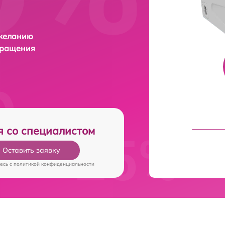
 желанию
бращения
я со специалистом
Оставить заявку
есь c
политикой конфиденциальности