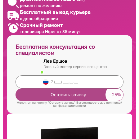
ремонт по желанию
Бесплатный выезд курьера
в день обращения
Срочный ремонт
телевизора Hiper от 35 минут
Бесплатная консультация со
специалистом
Лев Ершов
Главный мастер сервисного центра
Оставить заявку
Нажимая на кнопку "Оставить заявку" Вы соглашаетесь c
политикой
конфиденциальности