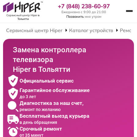
+7 (848) 238-60-97
Ежедневно с 9:00 до 21:00
Сервисный центр Hiper
в
Позвонить
мне утром
Тольятти
Сервисный центр Hiper
Каталог устройств
Ремонт
Замена контроллера
телевизора
Hiper в Тольятти
Официальный сервис
Гарантийное обслуживание
до 3 лет
Диагностика за наш счет,
ремонт по желанию
Бесплатный выезд курьера
в день обращения
Срочный ремонт
от 35 минут