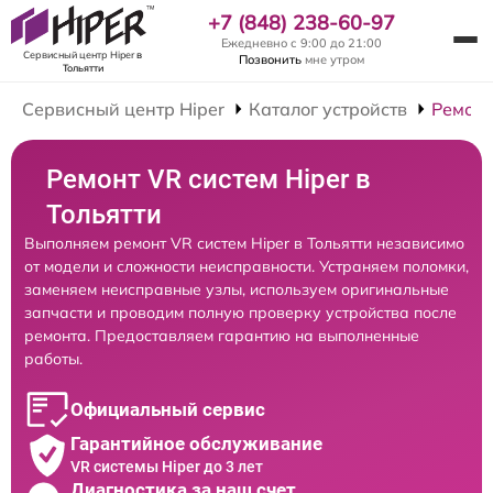
+7 (848) 238-60-97
Ежедневно с 9:00 до 21:00
Сервисный центр Hiper
в
Позвонить
мне утром
Тольятти
Сервисный центр Hiper
Каталог устройств
Ремонт
Ремонт VR систем Hiper в
Тольятти
Выполняем ремонт VR систем Hiper в Тольятти независимо
от модели и сложности неисправности. Устраняем поломки,
заменяем неисправные узлы, используем оригинальные
запчасти и проводим полную проверку устройства после
ремонта. Предоставляем гарантию на выполненные
работы.
Официальный сервис
Гарантийное обслуживание
VR системы Hiper до 3 лет
Диагностика за наш счет,