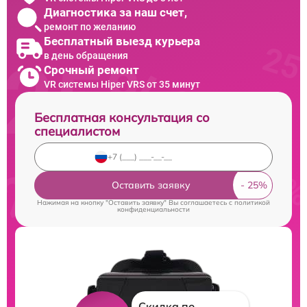
Диагностика за наш счет,
ремонт по желанию
Бесплатный выезд курьера
в день обращения
Срочный ремонт
VR системы Hiper VRS от 35 минут
Бесплатная консультация со
специалистом
Оставить заявку
Нажимая на кнопку "Оставить заявку" Вы соглашаетесь c
политикой
конфиденциальности
Скидка по