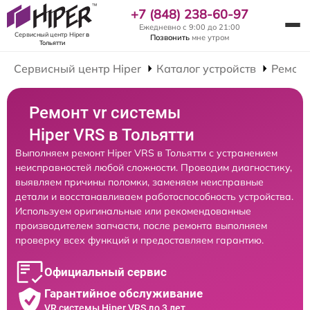
+7 (848) 238-60-97
Ежедневно с 9:00 до 21:00
Сервисный центр Hiper
в
Позвонить
мне утром
Тольятти
Сервисный центр Hiper
Каталог устройств
Ремонт
Ремонт vr системы
Hiper VRS в Тольятти
Выполняем ремонт Hiper VRS в Тольятти с устранением
неисправностей любой сложности. Проводим диагностику,
выявляем причины поломки, заменяем неисправные
детали и восстанавливаем работоспособность устройства.
Используем оригинальные или рекомендованные
производителем запчасти, после ремонта выполняем
проверку всех функций и предоставляем гарантию.
Официальный сервис
Гарантийное обслуживание
VR системы Hiper VRS до 3 лет